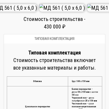
Стоимость строительства -
430 000 ₽
ТИПОВАЯ КОМПЛЕКТАЦИЯ
Типовая комплектация
Стоимость строительства включает
все указанные материалы и работы.
Обвязка
Брус
100 х 150 мм
Балки перекрытия
–
доска
50 х 150 мм
с шагом
590 мм
Черновой пол
– доска
полуобрезная
25 х 150 мм
Чистовой пол
– сухая
Цокольное перекрытие
половая шпунтованная