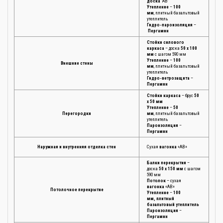
доска
"АВ"
Утепление
–
100
мм
, плитный базальтовый
утеплитель
Гидро-пароизоляция
–
Пергамин
Стойки силового
каркаса
– доска
50 х 100
мм
с шагом 590 мм
Утепление
–
100
Внешние стены
мм
, плитный базальтовый
утеплитель
Гидро-ветрозащита
–
Пергамин
Стойки каркаса
– брус
50
х 50 мм
Утепление
–
50
Перегородки
мм
, плитный базальтовый
утеплитель
Пароизоляция
–
Пергамин
Наружная и внутренняя отделка стен
Сухая
вагонка
«АВ»
Балки перекрытия
–
доска
50 х 150 мм
с шагом
590 мм
Потолок
– сухая
вагонка
«АВ»
Потолочное перекрытие
Утепление
–
100
мм
, плитный
базальтовый утеплитель
Пароизоляция
–
Пергамин