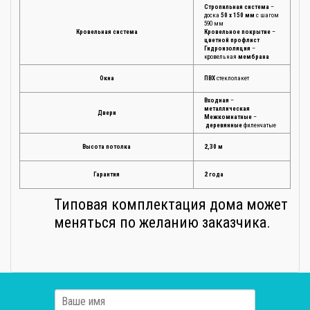
Стропильная система
–
доска
50 х 150 мм
с шагом
590 мм
Кровельная система
Кровельное покрытие
–
цветной профлист
Гидроизоляция
–
кровельная
мембрана
Окна
ПВХ
стеклопакет
Входная
–
металлическая
Двери
М
ежкомнатные
–
деревянные
филенчатые
Высота потолка
2,30 м
Гарантия
2 года
Типовая комплектация дома может
меняться по желанию заказчика.