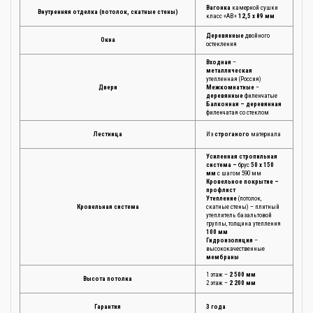
Вагонка
камерной сушки
Внутренняя отделка (потолок, скатные стены)
класс «АВ»
12,5 х 89 мм
Деревянные
двойного
Окна
остекления
Входная
–
металлическая
утепленная (Россия)
Двери
Межкомнатные
–
деревянные
филенчатые
Балконная – деревянная
филенчатая со стеклом
Лестница
Из
строганого
материала
Усиленная стропильная
система –
брус
50 х 150
мм
с шагом 590 мм
Кровельное покрытие –
профлист
Утепление
(потолок,
Кровельная система
скатные стены) – плитный
утеплитель базальтовой
группы, толщина утепления
100 мм
Гидроизоляция
–
высококачественные
мембраны
1 этаж –
2 500 мм
Высота потолка
2 этаж –
2 200 мм
Гарантия
3 года