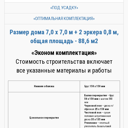
«ПОД УСАДКУ»
«ОПТИМАЛЬНАЯ КОМПЛЕКТАЦИЯ»
Размер дома 7,0 х 7,0 м + 2 эркера 0,8 м,
общая площадь - 88,6 м2
«Эконом комплектация»
Стоимость строительства включает
все указанные материалы и работы
Нижняя обвязка
Брус
150 х 150 мм
Балки перекрытия
– брус
50 х 150 мм
с шагом 590
мм
Черновой пол
– доска п/
обрезная
25 х 150 мм
Чистовой пол
– сухая
половая шпунтованная
Цокольное перекрытие
доска
35 х 135 мм
Утепление
– плитный
утеплитель базальтовой