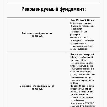
Рекомендуемый фундамент:
Сваи 2500 мм Ø 108 мм
Забуривание вручную
Внутренняя полость сваи
заполняется
пескоцементным
Свайно-винтовой фундамент
раствором
120 000 руб.
Опорные оголовки
монтируются с помощью
электросварки и
гидроизолируются 2-мя
слоями рубероида
Лента в земле шириной
35 см, заглубление 90
см,
из них: 30 см -
песчаная подушка, 60 см –
бетон + арматура (вязка
арматурного каркаса в 4
стержня с загибом по
углам, с промежуточными
перемычками в виде
квадратов на расстоянии
35-40 см)
Монолитно-блочный фундамент
Цоколь 60 см –
3 яруса
185 000 руб.
фундаментных блоков
20х40х20,
ширина 20 см
Дополнительные
столбы
с аналогичным
заглублением
Бетон марки М-300 (В22,5),
арматура
Ø
=12. Устройство