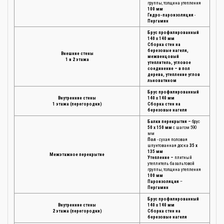
группы, толщина утепления
100 мм
Гидро-пароизоляция
-
Пергамин
Брус профилированный
140 х 140 мм
Сборка стен на
березовые нагеля,
Внешние стены
межвенцовый
1 и 2 этажа
утеплитель, угловое
соединение – в пол
дерева, утепление углов
льноватином
Брус профилированный
Внутренние стены
140 х 140 мм
1 этажа (перегородки)
Сборка стен на
березовые нагеля
Балки перекрытия –
брус
50 х 150 мм
с шагом 590
мм
Пол
- сухая половая
шпунтованная доска
35 х
135 мм
Межэтажное перекрытие
Утепление –
плитный
утеплитель базальтовой
группы, толщина утепления
100 мм
Пароизоляция
–
Пергамин
Брус профилированный
Внутренние стены
140 х 140 мм
2 этажа (перегородки)
Сборка стен на
березовые нагеля