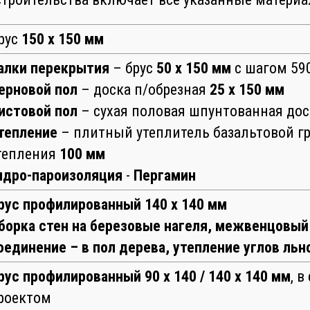
рус
150 х 150 мм
алки перекрытия
– брус
50 х 150 мм
с шагом 59
ерновой пол
– доска п/обрезная
25 х 150 мм
истовой пол
– сухая половая шпунтованная до
тепление
– плитный утеплитель базальтовой г
тепления
100 мм
идро-пароизоляция
-
Пергамин
рус профилированный 140 х 140 мм
борка стен на березовые нагеля, межвенцовый 
оединение – в пол дерева, утепление углов ль
рус профилированный 90 х 140 / 140 х 140 мм
, в
роектом