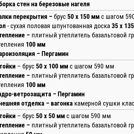
борка стен на березовые нагеля
алки перекрытия –
брус
50 х 150 мм
с шагом 59
ол
- сухая половая шпунтованная доска
35 х 13
тепление –
плитный утеплитель базальтовой г
тепления
100 мм
ароизоляция – Пергамин
тойки
– брус
50 х 100 мм
с шагом 590 мм
тепление –
плитный утеплитель базальтовой г
тепления
100 мм
идро-ветрозащита – Пергамин
нешняя отделка – вагонка
камерной сушки кла
тойки
– брус
50 х 50 мм
с шагом 590 мм
тепление –
плитный утеплитель базальтовой г