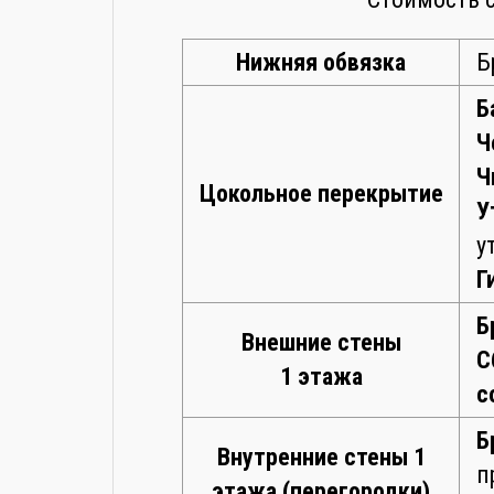
Нижняя обвязка
Б
Б
Ч
Ч
Цокольное перекрытие
У
у
Г
Б
Внешние стены
С
1 этажа
с
Б
Внутренние стены 1
п
этажа (перегородки)