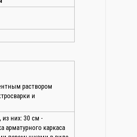
ы
ментным раствором
тросварки и
,
из них: 30 см -
ка арматурного каркаса