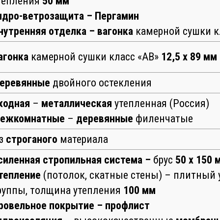
тепления
50 мм
идро-ветрозащита – Пергамин
нутренняя отделка – вагонка
камерной сушки к
агонка
камерной сушки класс «АВ»
12,5 х 89 мм
еревянные
двойного остекления
ходная
–
металлическая
утепленная (Россия)
ежкомнатные
–
деревянные
филенчатые
з
строганого
материала
силенная cтропильная система –
брус
50 х 150 
тепление
(потолок, скатные стены) – плитный 
руппы, толщина утепления
100 мм
ровельное покрытие – профлист