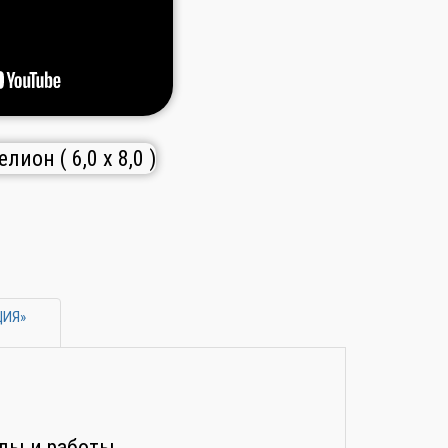
ЦИЯ»
2
алы и работы