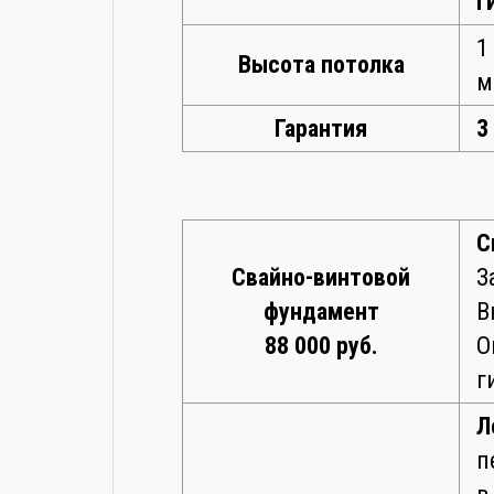
Г
1
Высота потолка
м
Гарантия
3
С
Свайно-винтовой
З
фундамент
В
88 000 руб.
О
г
Л
п