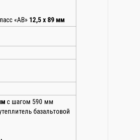
ласс «АВ»
12,5 х 89 мм
мм
с шагом 590 мм
утеплитель базальтовой