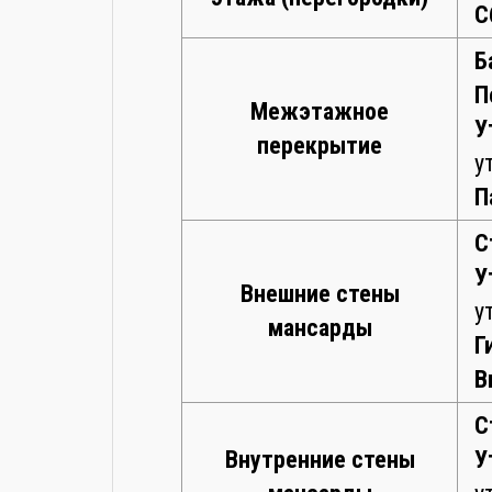
С
Б
П
Межэтажное
У
перекрытие
у
П
С
У
Внешние стены
у
мансарды
Г
В
С
Внутренние стены
У