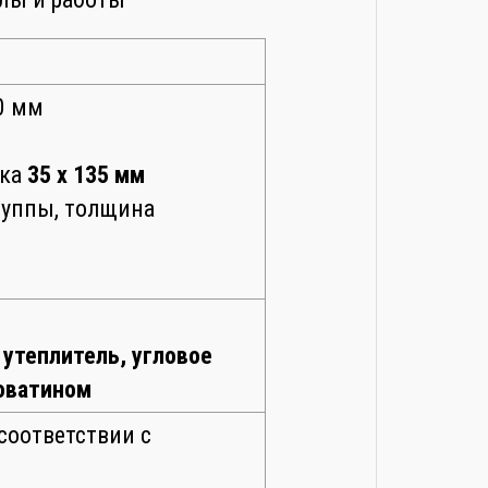
0 мм
ска
35 х 135 мм
руппы, толщина
утеплитель, угловое
новатином
 соответствии с