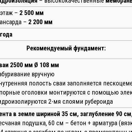
идроизоляция
– высококачественные
мембран
 этаж –
2 500 мм
ансарда –
2 200 мм
 года
Рекомендуемый фундамент:
ваи 2500 мм Ø 108 мм
абуривание вручную
нутренняя полость сваи заполняется пескоце
порные оголовки монтируются с помощью элек
идроизолируются 2-мя слоями рубероида
ента в земле шириной 35 см, заглубление 90 см
есчаная подушка, 60 см – бетон + арматура (вяз