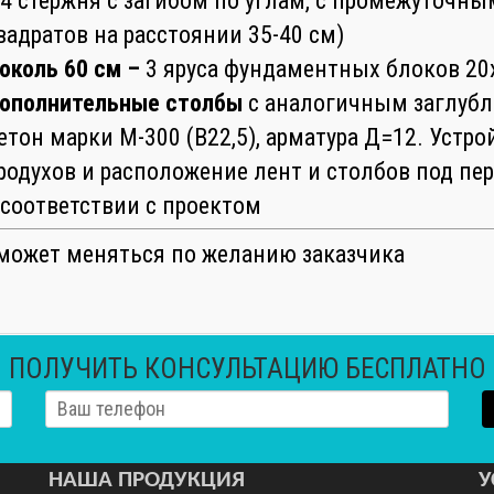
 4 стержня с загибом по углам, с промежуточн
вадратов на расстоянии 35-40 см)
околь 60 см –
3 яруса фундаментных блоков 20
ополнительные столбы
с аналогичным заглуб
етон марки М-300 (В22,5), арматура Д=12. Уст
родухов и расположение лент и столбов под пе
 соответствии с проектом
может меняться по желанию заказчика
ПОЛУЧИТЬ КОНСУЛЬТАЦИЮ БЕСПЛАТНО
НАША ПРОДУКЦИЯ
У