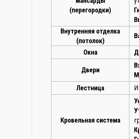
мансарды
у
(перегородки)
Г
В
Внутренняя отделка
В
(потолок)
Окна
Д
В
Двери
М
Лестница
И
У
У
Кровельная система
г
К