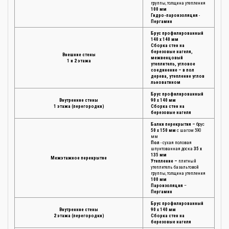
группы, толщина утепления
100 мм
Гидро-пароизоляция
-
Пергамин
Брус профилированный
140 х 140 мм
Сборка стен на
березовые нагеля,
Внешние стены
межвенцовый
1 и 2 этажа
утеплитель, угловое
соединение – в пол
дерева, утепление углов
льноватином
Брус профилированный
Внутренние стены
90 х 140 мм
1 этажа (перегородки)
Сборка стен на
березовые нагеля
Балки перекрытия –
брус
50 х 150 мм
с шагом 590
мм
Пол
- сухая половая
шпунтованная доска
35 х
135 мм
Межэтажное перекрытие
Утепление –
плитный
утеплитель базальтовой
группы, толщина утепления
100 мм
Пароизоляция
–
Пергамин
Брус профилированный
Внутренние стены
90 х 140 мм
2 этажа (перегородки)
Сборка стен на
березовые нагеля