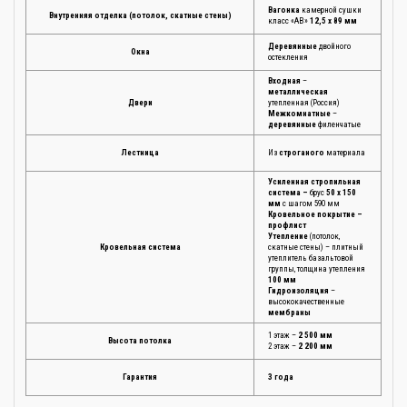
Вагонка
камерной сушки
Внутренняя отделка (потолок, скатные стены)
класс «АВ»
12,5 х 89 мм
Деревянные
двойного
Окна
остекления
Входная
–
металлическая
Двери
утепленная (Россия)
Межкомнатные
–
деревянные
филенчатые
Лестница
Из
строганого
материала
Усиленная стропильная
система –
брус
50 х 150
мм
с шагом 590 мм
Кровельное покрытие –
профлист
Утепление
(потолок,
Кровельная система
скатные стены) – плитный
утеплитель базальтовой
группы, толщина утепления
100 мм
Гидроизоляция
–
высококачественные
мембраны
1 этаж –
2 500 мм
Высота потолка
2 этаж –
2 200 мм
Гарантия
3 года