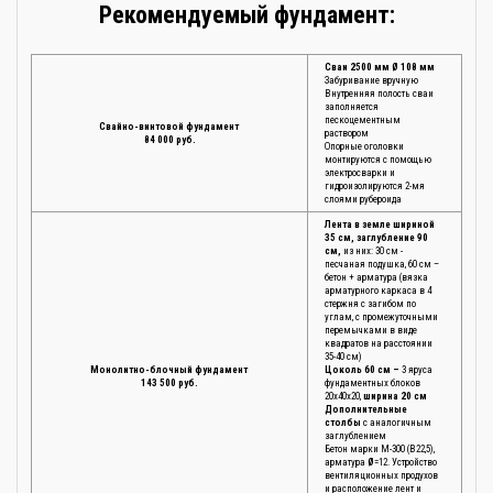
Рекомендуемый фундамент:
Сваи 2500 мм Ø 108 мм
Забуривание вручную
Внутренняя полость сваи
заполняется
пескоцементным
Свайно-винтовой фундамент
раствором
84 000 руб.
Опорные оголовки
монтируются с помощью
электросварки и
гидроизолируются 2-мя
слоями рубероида
Лента в земле шириной
35 см, заглубление 90
см,
из них: 30 см -
песчаная подушка, 60 см –
бетон + арматура (вязка
арматурного каркаса в 4
стержня с загибом по
углам, с промежуточными
перемычками в виде
квадратов на расстоянии
35-40 см)
Монолитно-блочный фундамент
Цоколь 60 см –
3 яруса
143 500 руб.
фундаментных блоков
20х40х20,
ширина 20 см
Дополнительные
столбы
с аналогичным
заглублением
Бетон марки М-300 (В22,5),
арматура
Ø
=12. Устройство
вентиляционных продухов
и расположение лент и