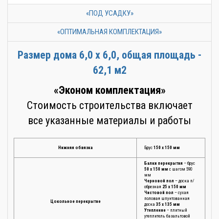
«ПОД УСАДКУ»
«ОПТИМАЛЬНАЯ КОМПЛЕКТАЦИЯ»
Размер дома 6,0 х 6,0, общая площадь -
62,1 м2
«Эконом комплектация»
Стоимость строительства включает
все указанные материалы и работы
Нижняя обвязка
Брус
150 х 150 мм
Балки перекрытия
– брус
50 х 150 мм
с шагом 590
мм
Черновой пол
– доска п/
обрезная
25 х 150 мм
Чистовой пол
– сухая
половая шпунтованная
Цокольное перекрытие
доска
35 х 135 мм
Утепление
– плитный
утеплитель базальтовой