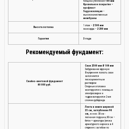
толщина утепления
100 мм
Кровельное покрытие –
профлист
Гидроизоляция
–
высококачественные
мембраны
1 этаж –
2 500 мм
Высота потолка
мансарда –
2 200 мм
Гарантия
3 года
Рекомендуемый фундамент:
Сваи 2500 мм Ø 108 мм
Забуривание вручную
Внутренняя полость сваи
заполняется
пескоцементным
Свайно-винтовой фундамент
раствором
80 000 руб.
Опорные оголовки
монтируются с помощью
электросварки и
гидроизолируются 2-мя
слоями рубероида
Лента в земле шириной
35 см, заглубление 90
см,
из них: 30 см -
песчаная подушка, 60 см –
бетон + арматура (вязка
арматурного каркаса в 4
стержня с загибом по