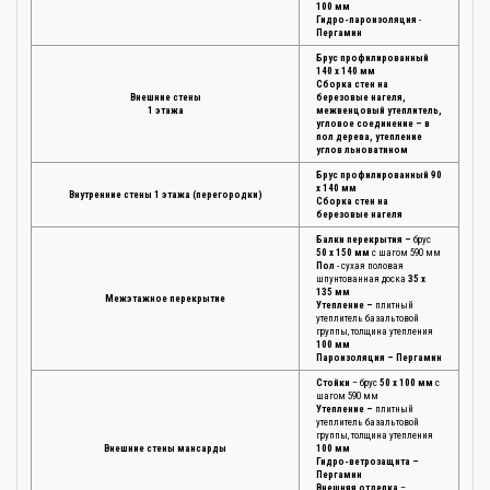
100 мм
Гидро-пароизоляция
-
Пергамин
Брус профилированный
140 х 140 мм
Сборка стен на
Внешние стены
березовые нагеля,
1 этажа
межвенцовый утеплитель,
угловое соединение – в
пол дерева, утепление
углов льноватином
Брус профилированный 90
х 140 мм
Внутренние стены 1 этажа (перегородки)
Сборка стен на
березовые нагеля
Балки перекрытия –
брус
50 х 150 мм
с шагом 590 мм
Пол
- сухая половая
шпунтованная доска
35 х
135 мм
Межэтажное перекрытие
Утепление –
плитный
утеплитель базальтовой
группы, толщина утепления
100 мм
Пароизоляция – Пергамин
Стойки
– брус
50 х 100 мм
с
шагом 590 мм
Утепление –
плитный
утеплитель базальтовой
группы, толщина утепления
Внешние стены мансарды
100 мм
Гидро-ветрозащита –
Пергамин
Внешняя отделка
–