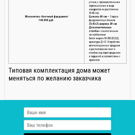
углам, с промежуточными
перемычками в виде
квадратов на расстоянии
35-40 см)
Монолитно-блочный фундамент
Цоколь 60 см –
3 яруса
146 000 руб.
фундаментных блоков
20х40х20,
ширина 20 см
Дополнительные
столбы
с аналогичным
заглублением
Бетон марки М-300 (В22,5),
арматура Д=12. Устройство
вентиляционных продухов
и расположение лент и
столбов под перегородками
и террасой в соответствии с
проектом
Типовая комплектация дома может
меняться по желанию заказчика