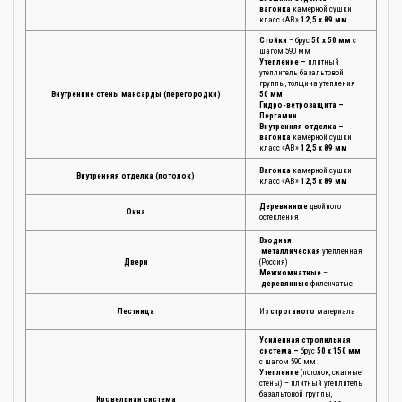
вагонка
камерной сушки
класс «АВ»
12,5 х 89 мм
Стойки
– брус
50 х 50 мм
с
шагом 590 мм
Утепление –
плитный
утеплитель базальтовой
группы, толщина утепления
Внутренние стены мансарды (перегородки)
50 мм
Гидро-ветрозащита –
Пергамин
Внутренняя отделка –
вагонка
камерной сушки
класс «АВ»
12,5 х 89 мм
Вагонка
камерной сушки
Внутренняя отделка (потолок)
класс «АВ»
12,5 х 89 мм
Деревянные
двойного
Окна
остекления
Входная
–
металлическая
утепленная
Двери
(Россия)
Межкомнатные
–
деревянные
филенчатые
Лестница
Из
строганого
материала
Усиленная cтропильная
система –
брус
50 х 150 мм
с шагом 590 мм
Утепление
(потолок, скатные
стены) – плитный утеплитель
базальтовой группы,
Кровельная система