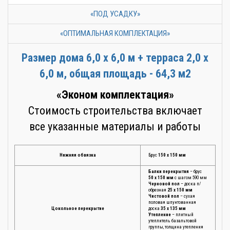
«ПОД УСАДКУ»
«ОПТИМАЛЬНАЯ КОМПЛЕКТАЦИЯ»
Размер дома 6,0 х 6,0 м + терраса 2,0 х
6,0 м, общая площадь - 64,3 м2
«Эконом комплектация»
Стоимость строительства включает
все указанные материалы и работы
Нижняя обвязка
Брус
150 х 150 мм
Балки перекрытия
– брус
50 х 150 мм
с шагом 590 мм
Черновой пол
– доска п/
обрезная
25 х 150 мм
Чистовой пол
– сухая
половая шпунтованная
Цокольное перекрытие
доска
35 х 135 мм
Утепление
– плитный
утеплитель базальтовой
группы, толщина утепления