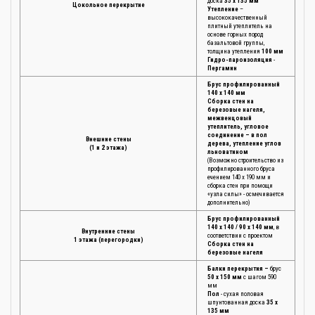
доска
35 х 135 мм
Цокольное перекрытие
Утепление
–
высококачественный
плитный утеплитель на
основе горных пород
базальтовой группы,
толщина утепления
100 мм
Гидро-пароизоляция
-
Пергамин
Брус профилированный
140 х 140 мм
Сборка стен на
березовые нагеля,
межвенцовый
утеплитель, угловое
соединение – в пол
Внешние стены
дерева, утепление углов
(1 и 2 этажа)
льноватином
(Возможно строительство из
профилированного бруса
ечением 140 х 190 мм и
сборка стен при помощи
«узла силы» - осмечивается
дополнительно)
Брус профилированный
140 х 140 / 90 х 140 мм
, в
Внутренние стены
соответствии с проектом
1 этажа (перегородки)
Сборка стен на
березовые нагеля
Балки перекрытия –
брус
50 х 150 мм
с шагом 590
мм
Пол
- сухая половая
шпунтованная доска
35 х
135 мм