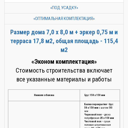
«ПОД УСАДКУ»
«ОПТИМАЛЬНАЯ КОМПЛЕКТАЦИЯ»
Размер дома 7,0 х 8,0 м + эркер 0,75 м и
терраса 17,8 м2, общая площадь - 115,4
м2
«Эконом комплектация»
Стоимость строительства включает
все указанные материалы и работы
Нижняя обвязка
Брус
150 х 150 мм
Балки перекрытия
– брус
50 х 150 мм
с шагом 590
мм
Черновой пол
– доска
полуобрезная
25 х 150 мм
Чистовой пол
– сухая
половая шпунтованная