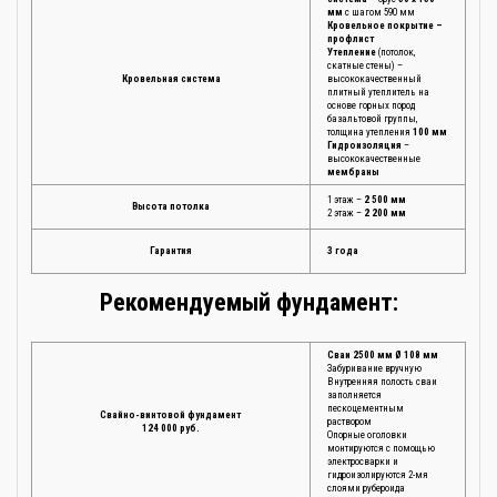
мм
с шагом 590 мм
Кровельное покрытие –
профлист
Утепление
(потолок,
скатные стены) –
Кровельная система
высококачественный
плитный утеплитель на
основе горных пород
базальтовой группы,
толщина утепления
100 мм
Гидроизоляция
–
высококачественные
мембраны
1 этаж –
2 500 мм
Высота потолка
2 этаж –
2 200 мм
Гарантия
3 года
Рекомендуемый фундамент:
Сваи 2500 мм Ø 108 мм
Забуривание вручную
Внутренняя полость сваи
заполняется
пескоцементным
Свайно-винтовой фундамент
раствором
124 000 руб.
Опорные оголовки
монтируются с помощью
электросварки и
гидроизолируются 2-мя
слоями рубероида