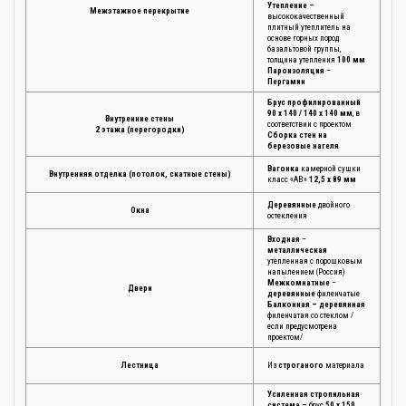
Утепление –
Межэтажное перекрытие
высококачественный
плитный утеплитель на
основе горных пород
базальтовой группы,
толщина утепления
100 мм
Пароизоляция
–
Пергамин
Брус профилированный
90 х 140 / 140 х 140 мм
, в
Внутренние стены
соответствии с проектом
2 этажа (перегородки)
Сборка стен на
березовые нагеля
Вагонка
камерной сушки
Внутренняя отделка (потолок, скатные стены)
класс «АВ»
12,5 х 89 мм
Деревянные
двойного
Окна
остекления
Входная
–
металлическая
утепленная с порошковым
напылением (Россия)
Межкомнатные
–
Двери
деревянные
филенчатые
Балконная – деревянная
филенчатая со стеклом /
если предусмотрена
проектом/
Лестница
Из
строганого
материала
Усиленная стропильная
система –
брус
50 х 150