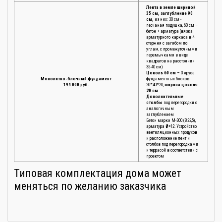
Лента в земле шириной
35 см, заглубление 90
см,
из них: 30 см -
песчаная подушка, 60 см –
бетон + арматура (вязка
арматурного каркаса в 4
стержня с загибом по
углам, с промежуточными
перемычками в виде
квадратов на расстоянии
35-40 см)
Цоколь 60 см –
3 яруса
Монолитно-блочный фундамент
фундаментных блоков
194 000 руб.
20*40*20,
ширина цоколя
20 см
Дополнительные
столбы
под перегородки с
аналогичным
заглублением
Бетон марки М-300 (В22,5),
арматура
Ø
=12. Устройство
вентиляционных продухов
и расположение лент и
столбов под перегородками
и террасой в соответствии с
проектом
Типовая комплектация дома может
меняться по желанию заказчика