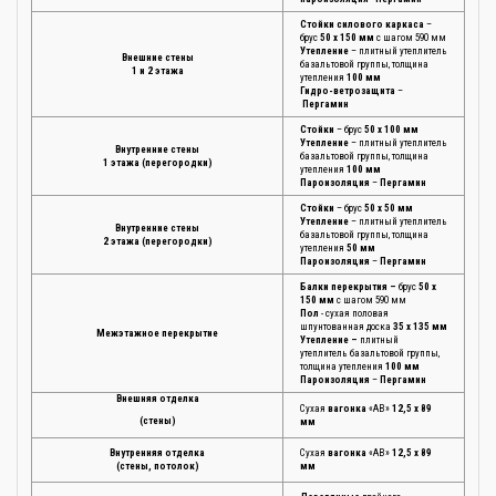
Стойки силового каркаса
–
брус
50 х 150 мм
с шагом 590 мм
Утепление
– плитный утеплитель
Внешние стены
базальтовой группы, толщина
1 и 2 этажа
утепления
100 мм
Гидро-ветрозащита
–
Пергамин
Стойки
– брус
50 х 100 мм
Утепление
– плитный утеплитель
Внутренние стены
базальтовой группы, толщина
1 этажа (перегородки)
утепления
100 мм
Пароизоляция
–
Пергамин
Стойки
– брус
50 х 50 мм
Утепление
– плитный утеплитель
Внутренние стены
базальтовой группы, толщина
2 этажа (перегородки)
утепления
50 мм
Пароизоляция
–
Пергамин
Балки перекрытия –
брус
50 х
150 мм
с шагом 590 мм
Пол
- сухая половая
шпунтованная доска
35 х 135 мм
Межэтажное перекрытие
Утепление –
плитный
утеплитель базальтовой группы,
толщина утепления
100 мм
Пароизоляция
–
Пергамин
Внешняя отделка
Сухая
вагонка
«АВ»
12,5 х 89
(стены)
мм
Внутренняя отделка
Сухая
вагонка
«АВ»
12,5 х 89
(стены, потолок)
мм