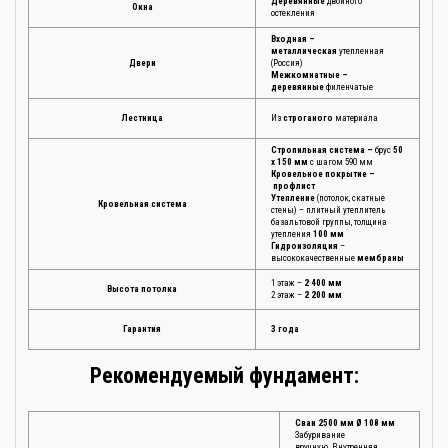
Деревянные
двойного
Окна
остекления
Входная –
металлическая
утепленная
Двери
(Россия)
Межкомнатные –
деревянные
филенчатые
Лестница
Из
строганого
материала
Стропильная система –
брус
50
х 150 мм
с шагом 590 мм
Кровельное покрытие –
профлист
Утепление
(потолок, скатные
Кровельная система
стены) – плитный утеплитель
базальтовой группы, толщина
утепления
100 мм
Гидроизоляция
–
высококачественные
мембраны
1 этаж –
2 400 мм
Высота потолка
2 этаж –
2 200 мм
Гарантия
3 года
Рекомендуемый фундамент:
Сваи 2500 мм Ø 108 мм
Забуривание
вручную. Внутренняя