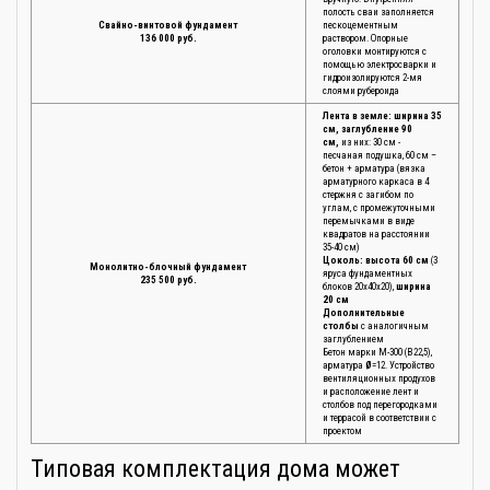
полость сваи заполняется
Свайно-винтовой фундамент
пескоцементным
136 000 руб.
раствором. Опорные
оголовки монтируются с
помощью электросварки и
гидроизолируются 2-мя
слоями рубероида
Лента в земле: ширина 35
см, заглубление 90
см,
из них: 30 см -
песчаная подушка, 60 см –
бетон + арматура (вязка
арматурного каркаса в 4
стержня с загибом по
углам, с промежуточными
перемычками в виде
квадратов на расстоянии
35-40 см)
Цоколь: высота 60 см
(3
Монолитно-блочный фундамент
яруса фундаментных
235 500 руб.
блоков 20х40х20),
ширина
20 см
Дополнительные
столбы
с аналогичным
заглублением
Бетон марки М-300 (В22,5),
арматура
Ø
=12. Устройство
вентиляционных продухов
и расположение лент и
столбов под перегородками
и террасой в соответствии с
проектом
Типовая комплектация дома может