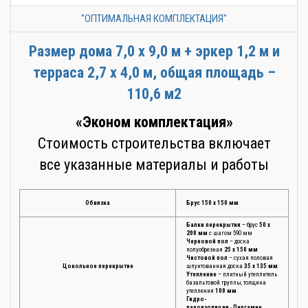
"ОПТИМАЛЬНАЯ КОМПЛЕКТАЦИЯ"
Размер дома 7,0 х 9,0 м + эркер 1,2 м и
терраса 2,7 х 4,0 м, общая площадь –
110,6 м2
«Эконом комплектация»
Стоимость строительства включает
все указанные материалы и работы
Обвязка
Брус 150 х 150 мм
Балки перекрытия
– брус
50 х
200 мм
с шагом 590 мм
Черновой пол
– доска
полуобрезная
25 х 150 мм
Чистовой пол
– сухая половая
Цокольное перекрытие
шпунтованная доска
35 х 135 мм
Утепление
– плитный утеплитель
базальтовой группы, толщина
утепления
100 мм
Гидро-
пароизоляция
-
Пергамин