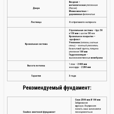
Входная –
металлическая
утепленная
Двери
(Россия)
Межкомнатные –
деревянные
филенчатые
Лестница
Из
строганого
материала
Стропильная система –
брус
50
х 150 мм
с шагом 590 мм
Кровельное покрытие –
профлист
Утепление
(потолок, скатные
Кровельная система
стены) – плитный утеплитель
базальтовой группы, толщина
утепления
100 мм
Гидроизоляция
–
высококачественные
мембраны
1 этаж –
2 400 мм
Высота потолка
мансарда –
2 200 мм
Гарантия
3 года
Рекомендуемый фундамент:
Сваи 2500 мм Ø 108 мм
Забуривание
вручную. Внутренняя
полость сваи заполняется
Свайно-винтовой фундамент
пескоцементным