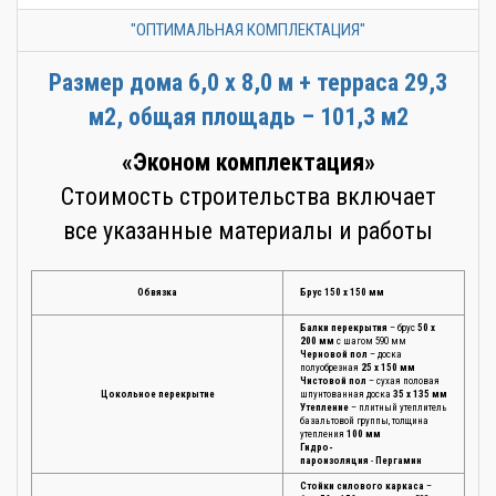
"ОПТИМАЛЬНАЯ КОМПЛЕКТАЦИЯ"
Размер дома 6,0 х 8,0 м + терраса 29,3
м2, общая площадь – 101,3 м2
«Эконом комплектация»
Стоимость строительства включает
все указанные материалы и работы
Обвязка
Брус 150 х 150 мм
Балки перекрытия
– брус
50 х
200 мм
с шагом 590 мм
Черновой пол
– доска
полуобрезная
25 х 150 мм
Чистовой пол
– сухая половая
Цокольное перекрытие
шпунтованная доска
35 х 135 мм
Утепление
– плитный утеплитель
базальтовой группы, толщина
утепления
100 мм
Гидро-
пароизоляция
-
Пергамин
Стойки силового каркаса
–