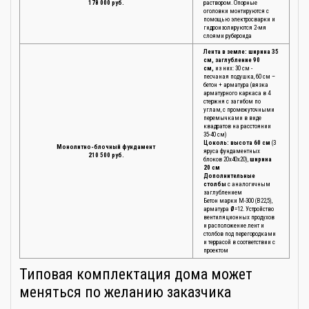
178 000 руб.
раствором. Опорные
оголовки монтируются с
помощью электросварки и
гидроизолируются 2-мя
слоями рубероида
Лента в земле: ширина 35
см, заглубление 90
см,
из них: 30 см -
песчаная подушка, 60 см –
бетон + арматура (вязка
арматурного каркаса в 4
стержня с загибом по
углам, с промежуточными
перемычками в виде
квадратов на расстоянии
35-40 см)
Цоколь: высота 60 см
(3
Монолитно-блочный фундамент
яруса фундаментных
210 500 руб.
блоков 20х40х20),
ширина
20 см
Дополнительные
столбы
с аналогичным
заглублением
Бетон марки М-300 (В22,5),
арматура
Ø
=12. Устройство
вентиляционных продухов
и расположение лент и
столбов под перегородками
и террасой в соответствии с
проектом
Типовая комплектация дома может
меняться по желанию заказчика