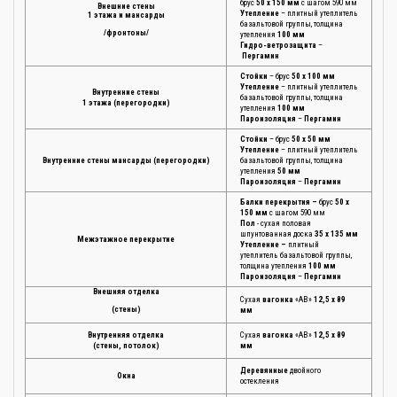
брус
50 х 150 мм
с шагом 590 мм
Внешние стены
Утепление
– плитный утеплитель
1 этажа и мансарды
базальтовой группы, толщина
/фронтоны/
утепления
100 мм
Гидро-ветрозащита
–
Пергамин
Стойки
– брус
50 х 100 мм
Утепление
– плитный утеплитель
Внутренние стены
базальтовой группы, толщина
1 этажа (перегородки)
утепления
100 мм
Пароизоляция
–
Пергамин
Стойки
– брус
50 х 50 мм
Утепление
– плитный утеплитель
Внутренние стены мансарды (перегородки)
базальтовой группы, толщина
утепления
50 мм
Пароизоляция
–
Пергамин
Балки перекрытия –
брус
50 х
150 мм
с шагом 590 мм
Пол
- сухая половая
шпунтованная доска
35 х 135 мм
Межэтажное перекрытие
Утепление –
плитный
утеплитель базальтовой группы,
толщина утепления
100 мм
Пароизоляция
–
Пергамин
Внешняя отделка
Сухая
вагонка
«АВ»
12,5 х 89
(стены)
мм
Внутренняя отделка
Сухая
вагонка
«АВ»
12,5 х 89
(стены, потолок)
мм
Деревянные
двойного
Окна
остекления