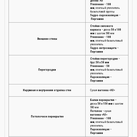
доска
"АВ"
Утепление
–
100
мм
, плитный утеплитель
базальтовой группы
Гидро-пароизоляция
–
Пергамин
Стойки силового
каркаса
– доска
50 х 100
мм
с шагом 590 мм
Утепление
–
100
Внешние стены
мм
, плитный базальтовый
утеплитель
Гидро-ветрозащита
–
Пергамин
Стойки перегородки
–
брус
50 х 50 мм
Утепление
–
50
Перегородки
мм
, плитный базальтовый
утеплитель
Пароизоляция
–
Пергамин
Наружная и внутренняя отделка стен
Сухая
вагонка
«АВ»
Балки перекрытия
–
доска
50 х 150 мм
с шагом
590 мм
Потолок
– сухая
вагонка
«АВ»
Потолочное перекрытие
Утепление
–
100
мм
, плитный базальтовый
утеплитель
Пароизоляция
–
Пергамин