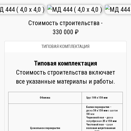
Стоимость строительства -
330 000 ₽
ТИПОВАЯ КОМПЛЕКТАЦИЯ
Типовая комплектация
Стоимость строительства включает
все указанные материалы и работы.
Обвязка
Брус
100 х 150 мм
Балки перекрытия
–
доска
50 х 150 мм
с шагом
590 мм
Черновой пол
– доска
полуобрезная
25 х 150 мм
Чистовой пол
– сухая
Цокольное перекрытие
половая шпунтованная